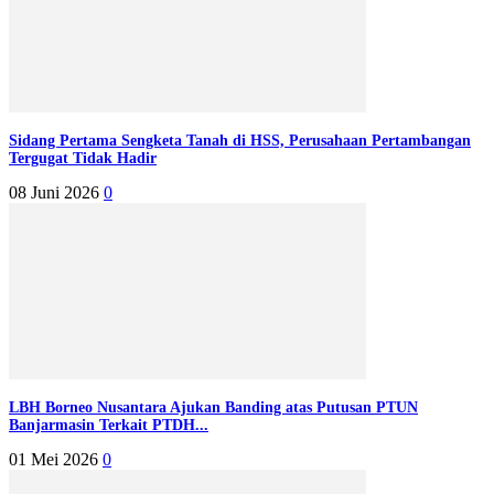
Sidang Pertama Sengketa Tanah di HSS, Perusahaan Pertambangan
Tergugat Tidak Hadir
08 Juni 2026
0
LBH Borneo Nusantara Ajukan Banding atas Putusan PTUN
Banjarmasin Terkait PTDH...
01 Mei 2026
0