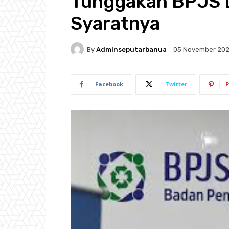
Tunggakan BPJS D
Syaratnya
By
Adminseputarbanua
05 November 20
Facebook
Twitter
P