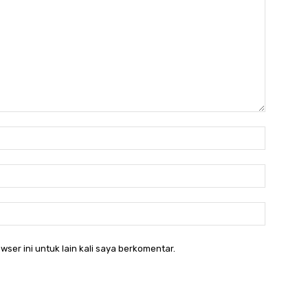
Nama:*
Email:*
Website:
wser ini untuk lain kali saya berkomentar.