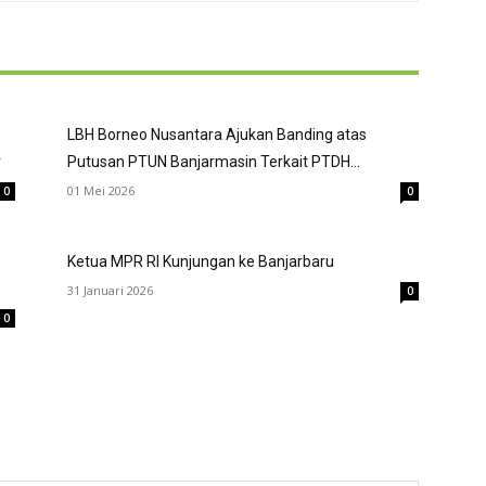
LBH Borneo Nusantara Ajukan Banding atas
r
Putusan PTUN Banjarmasin Terkait PTDH...
01 Mei 2026
0
0
Ketua MPR RI Kunjungan ke Banjarbaru
31 Januari 2026
0
0