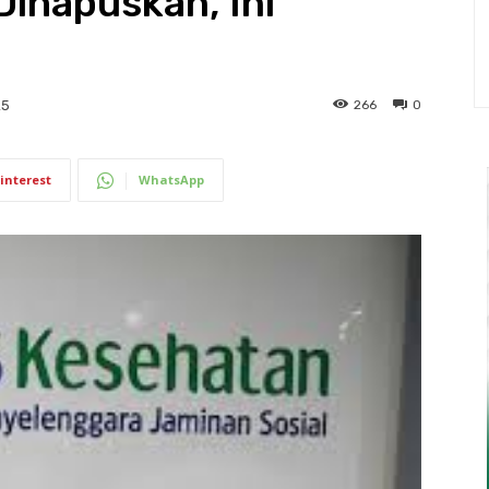
ihapuskan, Ini
266
0
25
interest
WhatsApp