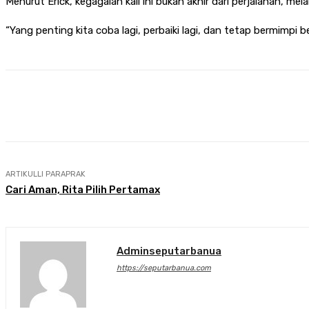
Menurut Erick, kegagalan kali ini bukan akhir dari perjalanan, 
“Yang penting kita coba lagi, perbaiki lagi, dan tetap bermimpi be
Bagikan
Facebook
Twitter
P
ARTIKULLI PARAPRAK
Cari Aman, Rita Pilih Pertamax
Adminseputarbanua
https://seputarbanua.com