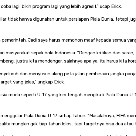
 lagi, bikin program lagi yang lebih agresif,” ucap Erick.
iliar tidak hanya digunakan untuk persiapan Piala Dunia, tetap
dana pemerintah. Jadi saya harus memohon maaf kepada semua yang
 masyarakat sepak bola Indonesia. “Dengan kritikan dan saran, kita
mbeng, justru kita mendengar, salahnya apa ya, itu harus kita korek
nyeluruh dan menyusun ulang peta jalan pembinaan jangka panjan
rget yang jelas,” ungkap Erick.
 usia muda seperti U-17 yang kini tengah mengikuti Piala Dunia U-
 menggelar Piala Dunia U-17 setiap tahun. “Masalahnya, FIFA meng
lita mungkin gak tiap tahun lolos, tapi targetnya bisa dua atau tig