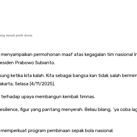
ang masuk piala dunia
enyampaikan permohonan maaf atas kegagalan tim nasional Indo
esiden Prabowo Subianto.
g ketika kita kalah. Kita sebagai bangsa kan tidak salah bermim
akarta, Selasa (4/11/2025).
 terhadap upaya membangun kembali timnas.
ilience, figur yang pantang menyerah. Beliau bilang, ‘ya coba lagi
 memperkuat program pembinaan sepak bola nasional.