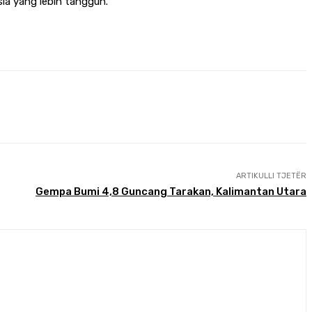
sia yang lebih tangguh.
ARTIKULLI TJETËR
Gempa Bumi 4,8 Guncang Tarakan, Kalimantan Utara