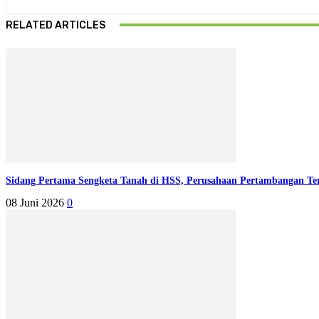
RELATED ARTICLES
Sidang Pertama Sengketa Tanah di HSS, Perusahaan Pertambangan Te
08 Juni 2026
0