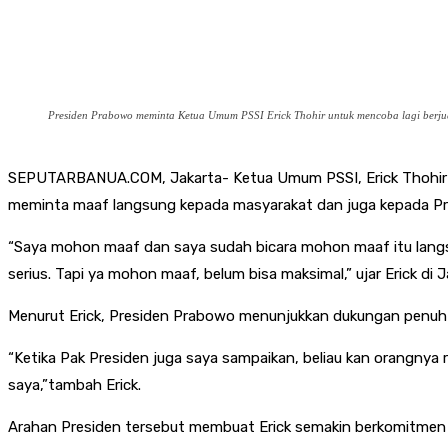
Presiden Prabowo meminta Ketua Umum PSSI Erick Thohir untuk mencoba lagi berju
SEPUTARBANUA.COM, Jakarta- Ketua Umum PSSI, Erick Thohir m
meminta maaf langsung kepada masyarakat dan juga kepada Pr
“Saya mohon maaf dan saya sudah bicara mohon maaf itu langsun
serius. Tapi ya mohon maaf, belum bisa maksimal,” ujar Erick di J
Menurut Erick, Presiden Prabowo menunjukkan dukungan penuh
“Ketika Pak Presiden juga saya sampaikan, beliau kan orangnya res
saya,”tambah Erick.
Arahan Presiden tersebut membuat Erick semakin berkomitmen