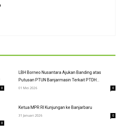
a
LBH Borneo Nusantara Ajukan Banding atas
r
Putusan PTUN Banjarmasin Terkait PTDH...
01 Mei 2026
0
0
Ketua MPR RI Kunjungan ke Banjarbaru
31 Januari 2026
0
0