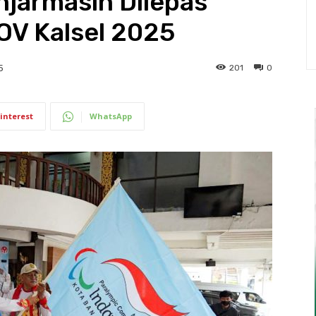
njarmasin Dilepas
V Kalsel 2025
201
0
5
interest
WhatsApp