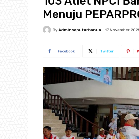
103 Atlet NPCI Ba
Menuju PEPARPRO
By
Adminseputarbanua
17 November 202
Facebook
Twitter
P