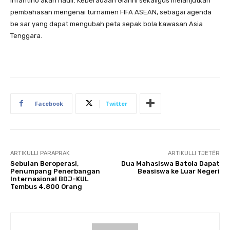
Infantino akan hadir. Keberadaan Gianni sekaligus melanjutkan
pembahasan mengenai turnamen FIFA ASEAN, sebagai agenda
be sar yang dapat mengubah peta sepak bola kawasan Asia
Tenggara.
Facebook
Twitter
ARTIKULLI PARAPRAK
ARTIKULLI TJETËR
Sebulan Beroperasi,
Dua Mahasiswa Batola Dapat
Penumpang Penerbangan
Beasiswa ke Luar Negeri
Internasional BDJ-KUL
Tembus 4.800 Orang