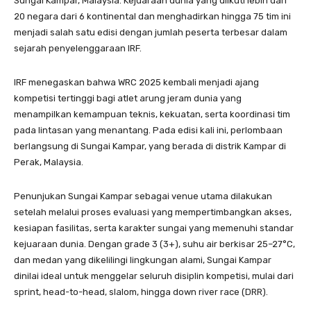
Sungai Kampar, Malaysia. Kejuaraan dunia yang diikuti lebih dari
20 negara dari 6 kontinental dan menghadirkan hingga 75 tim ini
menjadi salah satu edisi dengan jumlah peserta terbesar dalam
sejarah penyelenggaraan IRF.
IRF menegaskan bahwa WRC 2025 kembali menjadi ajang
kompetisi tertinggi bagi atlet arung jeram dunia yang
menampilkan kemampuan teknis, kekuatan, serta koordinasi tim
pada lintasan yang menantang. Pada edisi kali ini, perlombaan
berlangsung di Sungai Kampar, yang berada di distrik Kampar di
Perak, Malaysia.
Penunjukan Sungai Kampar sebagai venue utama dilakukan
setelah melalui proses evaluasi yang mempertimbangkan akses,
kesiapan fasilitas, serta karakter sungai yang memenuhi standar
kejuaraan dunia. Dengan grade 3 (3+), suhu air berkisar 25–27°C,
dan medan yang dikelilingi lingkungan alami, Sungai Kampar
dinilai ideal untuk menggelar seluruh disiplin kompetisi, mulai dari
sprint, head-to-head, slalom, hingga down river race (DRR).