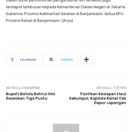
Dalam surat permohonan pengunduran diri tersebut juga
terdapat tembusan kepada Kementerian Dalam Negeri di Jakarta.
Gubernur Provinsi Kalimantan Selatan di Banjarmasin. Ketua KPU
Provinsi Kalsel di Banjarmasin. (Arya)
Facebook
Twitter
ARTIKULLI PARAPRAK
ARTIKULLI TJETËR
Bupati Batola Bahrul Ilmi
Pastikan Kesiapan Haul
Resmikan Tiga Pustu
Sekumpul, Kapolda Kalsel Cek
Dapur Lapangan