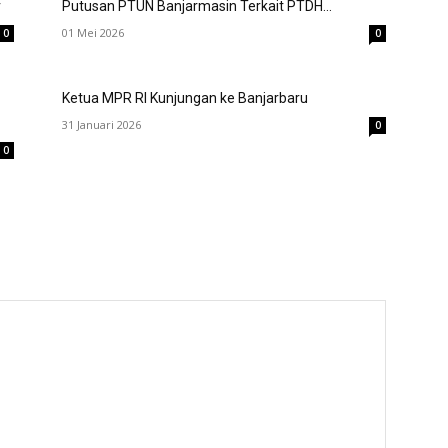
r
Putusan PTUN Banjarmasin Terkait PTDH...
01 Mei 2026
0
0
Ketua MPR RI Kunjungan ke Banjarbaru
31 Januari 2026
0
0