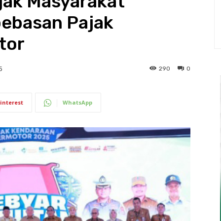
jak Masyarakat
ebasan Pajak
tor
290
0
5
interest
WhatsApp