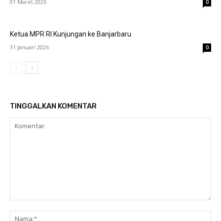
01 Maret 2026
0
Ketua MPR RI Kunjungan ke Banjarbaru
31 Januari 2026
0
TINGGALKAN KOMENTAR
Komentar:
Na