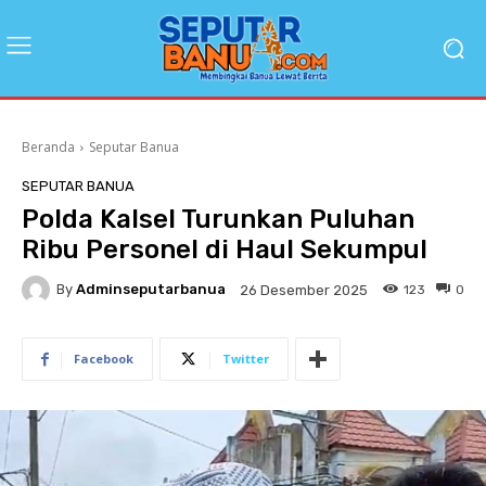
Beranda
Seputar Banua
SEPUTAR BANUA
Polda Kalsel Turunkan Puluhan
Ribu Personel di Haul Sekumpul
By
Adminseputarbanua
123
0
26 Desember 2025
Facebook
Twitter