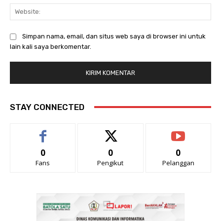
Web
Simpan nama, email, dan situs web saya di browser ini untuk
lain kali saya berkomentar.
STAY CONNECTED
0
0
0
Fans
Pengikut
Pelanggan