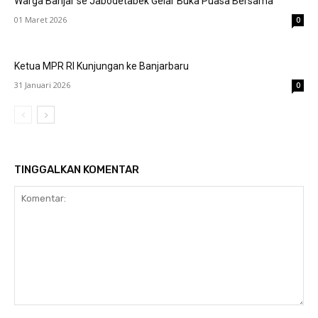
Warga Banjar se Jabodetabek Gelar Buka Puasa Bersama
01 Maret 2026
0
Ketua MPR RI Kunjungan ke Banjarbaru
31 Januari 2026
0
TINGGALKAN KOMENTAR
Komentar: