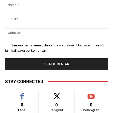
Na
Ema
Web
Simpan nama, email, dan situs web saya di browser ini untuk
lain kali saya berkomentar.
STAY CONNECTED
0
0
0
Fans
Pengikut
Pelanggan