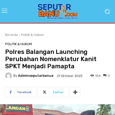
Beranda
Politik & Hukum
POLITIK & HUKUM
Polres Balangan Launching
Perubahan Nomenklatur Kanit
SPKT Menjadi Pamapta
By
Adminseputarbanua
154
0
21 Oktober 2025
Facebook
Twitter