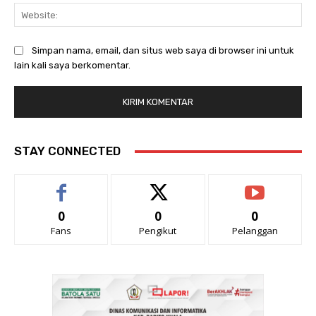
Web
Simpan nama, email, dan situs web saya di browser ini untuk
lain kali saya berkomentar.
STAY CONNECTED
0
0
0
Fans
Pengikut
Pelanggan