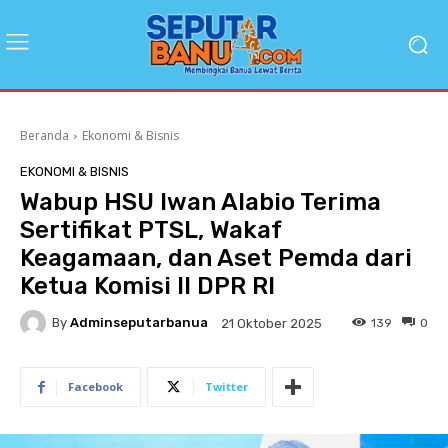
Beranda
Ekonomi & Bisnis
EKONOMI & BISNIS
Wabup HSU Iwan Alabio Terima
Sertifikat PTSL, Wakaf
Keagamaan, dan Aset Pemda dari
Ketua Komisi II DPR RI
By
Adminseputarbanua
139
0
21 Oktober 2025
Facebook
Twitter