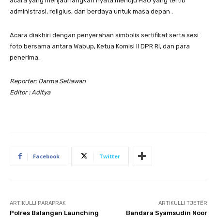
acara yang menjadi langkah nyata menuju HSU yang tertib
administrasi, religius, dan berdaya untuk masa depan .
Acara diakhiri dengan penyerahan simbolis sertifikat serta sesi
foto bersama antara Wabup, Ketua Komisi II DPR RI, dan para
penerima.
Reporter: Darma Setiawan
Editor : Aditya
Facebook
Twitter
ARTIKULLI PARAPRAK
ARTIKULLI TJETËR
Polres Balangan Launching
Bandara Syamsudin Noor