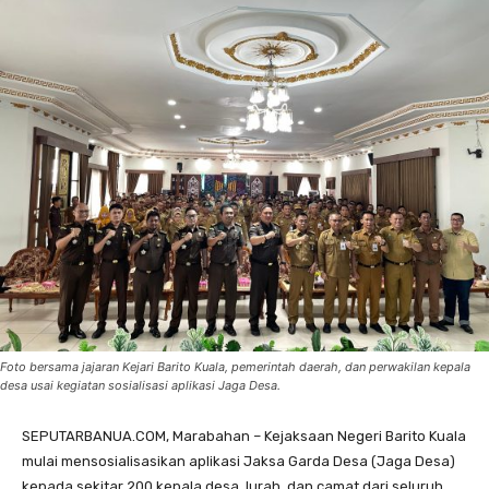
Foto bersama jajaran Kejari Barito Kuala, pemerintah daerah, dan perwakilan kepala
desa usai kegiatan sosialisasi aplikasi Jaga Desa.
SEPUTARBANUA.COM, Marabahan – Kejaksaan Negeri Barito Kuala
mulai mensosialisasikan aplikasi Jaksa Garda Desa (Jaga Desa)
kepada sekitar 200 kepala desa, lurah, dan camat dari seluruh