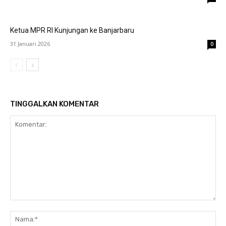
Ketua MPR RI Kunjungan ke Banjarbaru
31 Januari 2026
0
TINGGALKAN KOMENTAR
Komentar:
Na